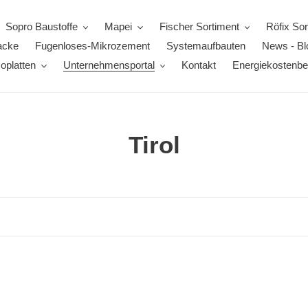
Sopro Baustoffe
Mapei
Fischer Sortiment
Röfix Sor
acke
Fugenloses-Mikrozement
Systemaufbauten
News - Bl
oplatten
Unternehmensportal
Kontakt
Energiekostenbe
K
Tirol
a
t
e
g
o