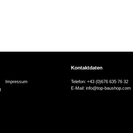
r
i
e
:
Kontaktdaten
Impressum
Telefon: +43 (0)676 635 76 32
E-Mail: info@top-baushop.com
t