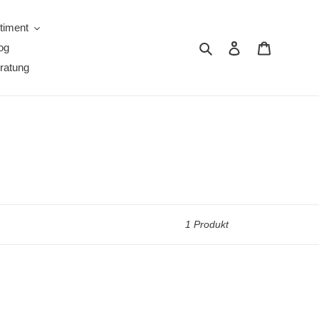
timent
Suchen
Einloggen
Warenkor
og
ratung
1 Produkt