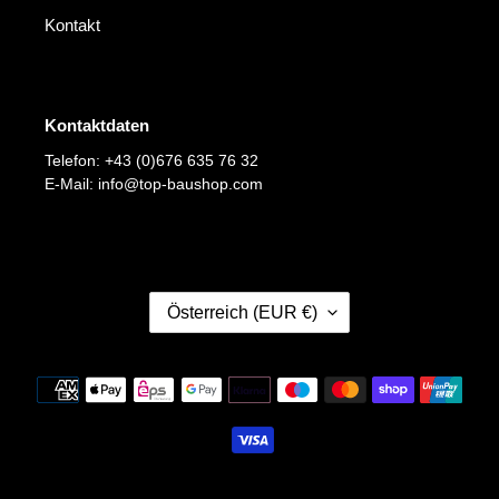
Kontakt
Kontaktdaten
Telefon: +43 (0)676 635 76 32
E-Mail: info@top-baushop.com
L
Österreich (EUR €)
A
N
D
Zahlungsmethoden
/
R
E
G
I