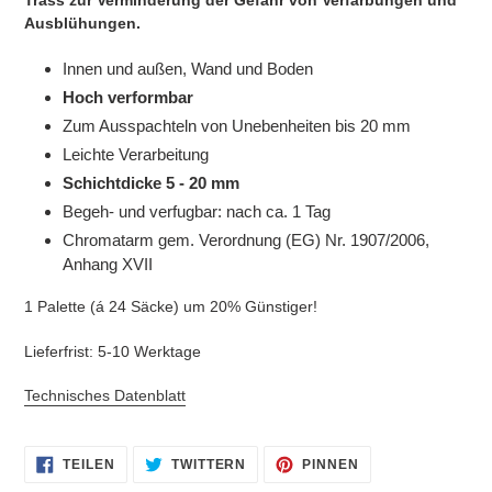
Trass zur Verminderung der Gefahr von Verfärbungen und
Ausblühungen.
Innen und außen, Wand und Boden
Hoch verformbar
Zum Ausspachteln von Unebenheiten bis 20 mm
Leichte Verarbeitung
Schichtdicke 5 - 20 mm
Begeh- und verfugbar: nach ca. 1 Tag
Chromatarm gem. Verordnung (EG) Nr. 1907/2006,
Anhang XVII
1 Palette (á 24 Säcke) um 20% Günstiger!
Lieferfrist: 5-10 Werktage
Technisches Datenblatt
AUF
AUF
AUF
TEILEN
TWITTERN
PINNEN
FACEBOOK
TWITTER
PINTEREST
TEILEN
TWITTERN
PINNEN