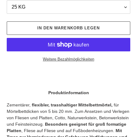
IN DEN WARENKORB LEGEN
Weitere Bezahlmöglichkeiten
Produkt
wird
zum
Warenkorb
Produktinformation
hinzugefügt
Zementärer,
flexibler, trasshaltiger Mittelbettmörtel,
für
Mörtelbettdicken von 5 bis 20 mm. Zum Ansetzen und Verlegen
von Fliesen und Platten, Cotto, Naturwerkstein, Betonwerkstein
und Feinsteinzeug.
Besonders geeignet für groß formatige
Platten
, Fliese auf Fliese und auf Fußbodenheizungen.
Mit