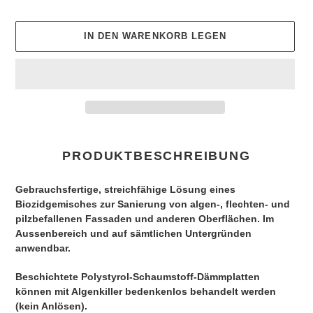
IN DEN WARENKORB LEGEN
Produkt
wird
PRODUKTBESCHREIBUNG
zum
Warenkorb
Gebrauchsfertige, streichfähige Lösung eines
hinzugefügt
Biozidgemisches zur Sanierung von algen-, flechten- und
pilzbefallenen Fassaden und anderen Oberflächen. Im
Aussenbereich und auf sämtlichen Untergründen
anwendbar.
Beschichtete Polystyrol-Schaumstoff-Dämmplatten
können mit Algenkiller bedenkenlos behandelt werden
(kein Anlösen).