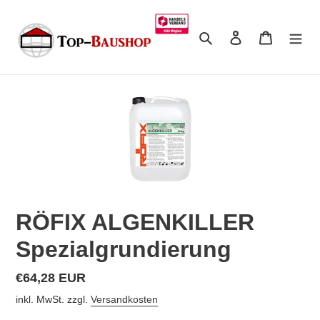
Direkt
zum
Suchen
Einloggen
Warenkor
Inhalt
RÖFIX ALGENKILLER
Spezialgrundierung
Normaler
€64,28 EUR
Preis
inkl. MwSt. zzgl.
Versandkosten